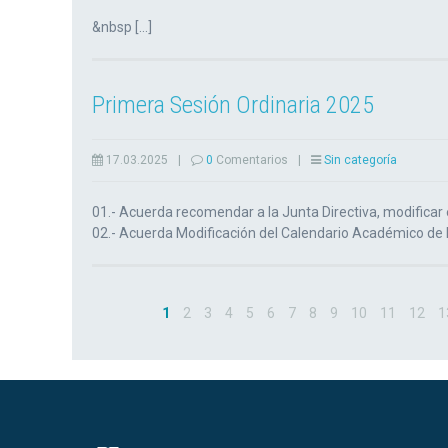
&nbsp […]
Primera Sesión Ordinaria 2025
17.03.2025
|
0
Comentarios
|
Sin categoría
01.- Acuerda recomendar a la Junta Directiva, modificar
02.- Acuerda Modificación del Calendario Académico de P
1
2
3
4
5
6
7
8
9
10
11
12
1