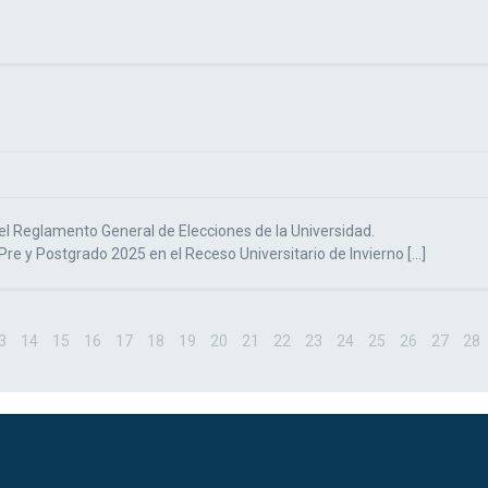
 el Reglamento General de Elecciones de la Universidad.
re y Postgrado 2025 en el Receso Universitario de Invierno […]
3
14
15
16
17
18
19
20
21
22
23
24
25
26
27
28
39
40
41
42
43
44
45
46
47
48